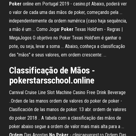
Poker
online em Portugal 2019 - casino.pt Abaixo, poderá ver
o valor de cada uma das mãos de poker, começando pela ...
independentemente da ordem numérica (caso haja sequência,
a mão é um ... Como Jogar
Poker
Texas Hold'em - Regras |
MegaJogos O objetivo no Poker Texas Hold'em é ganhar o
pote, ou seja, levar a soma ... Abaixo, conheça a classificação
das "mãos" e seus valores, em ordem crescente: ...
Classificação de Mãos -
pokerstarsschool.online
Carnival Cruise Line Slot Machine Casino Free Drink Beverage
..Orden de las manos ordem de valores do poker de poker -
Clasificación de las manos de poker. 13 abr. ordem de valores
do poker 2018 .. A tabela com a classificação das mãos de
poker abaixo segue a ordem de valor mais mais alta para a …
Ordem
Das Apostas
No Poker
- clinicaeverest.ro Ordem Das