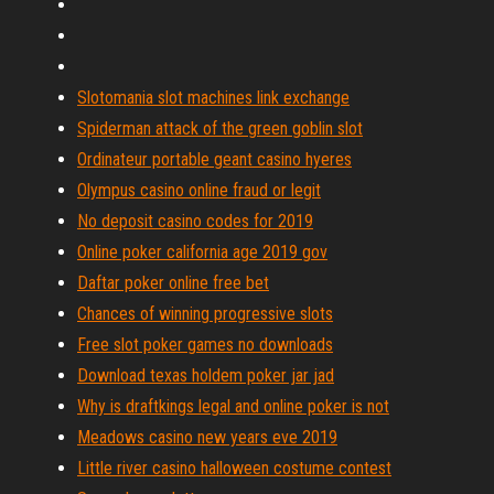
Slotomania slot machines link exchange
Spiderman attack of the green goblin slot
Ordinateur portable geant casino hyeres
Olympus casino online fraud or legit
No deposit casino codes for 2019
Online poker california age 2019 gov
Daftar poker online free bet
Chances of winning progressive slots
Free slot poker games no downloads
Download texas holdem poker jar jad
Why is draftkings legal and online poker is not
Meadows casino new years eve 2019
Little river casino halloween costume contest