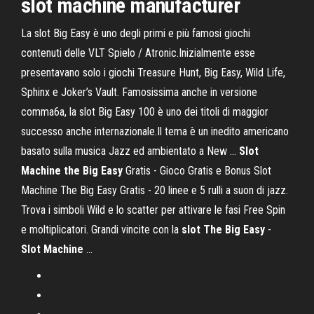
slot machine manufacturer
La slot Big Easy è uno degli primi e più famosi giochi
contenuti delle VLT Spielo / Atronic.Inizialmente esse
presentavano solo i giochi Treasure Hunt, Big Easy, Wild Life,
Sphinx e Joker’s Vault. Famosissima anche in versione
comma6a, la slot Big Easy 100 è uno dei titoli di maggior
successo anche internazionale.Il tema è un inedito americano
basato sulla musica Jazz ed ambientato a New ...
Slot
Machine
the Big
Easy
Gratis - Gioco Gratis e Bonus Slot
Machine The Big Easy Gratis - 20 linee e 5 rulli a suon di jazz.
Trova i simboli Wild e lo scatter per attivare le fasi Free Spin
e moltiplicatori. Grandi vincite con la
slot
The Big
Easy
-
Slot
Machine
...