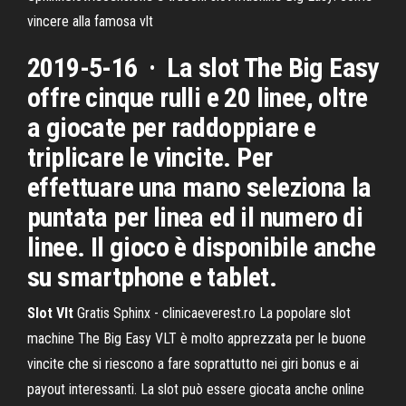
vincere alla famosa vlt
2019-5-16 · La slot The Big Easy
offre cinque rulli e 20 linee, oltre
a giocate per raddoppiare e
triplicare le vincite. Per
effettuare una mano seleziona la
puntata per linea ed il numero di
linee. Il gioco è disponibile anche
su smartphone e tablet.
Slot Vlt
Gratis Sphinx - clinicaeverest.ro La popolare slot
machine The Big Easy VLT è molto apprezzata per le buone
vincite che si riescono a fare soprattutto nei giri bonus e ai
payout interessanti. La slot può essere giocata anche online